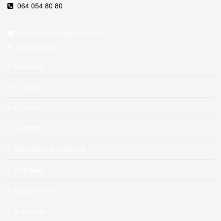
064 054 80 80
Oxford School
Naslovna
O nama
Kursevi
Sertifikati
Vannastavne aktivnosti
Biblioteka
Naši partneri
E-dnevnik