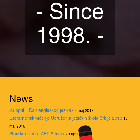
- Since
1998. -
News
23.april – Dan engleskog jezika
04 maj 2017
Literarno takmičenje Udruženja jezičkih škola Srbije 2016
13
maj 2016
Standardizacija APTIS testa
29 april 2016