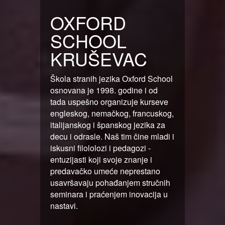
OXFORD
SCHOOL
KRUŠEVAC
Škola stranih jezika Oxford School
osnovana je 1998. godine i od
tada uspešno organizuje kurseve
engleskog, nemačkog, francuskog,
italijanskog i španskog jezika za
decu i odrasle. Naš tim čine mladi i
iskusni filololozi i pedagozi -
entuzijasti koji svoje znanje i
predavačko umeće neprestano
usavršavaju pohađanjem stručnih
seminara i praćenjem inovacija u
nastavi.