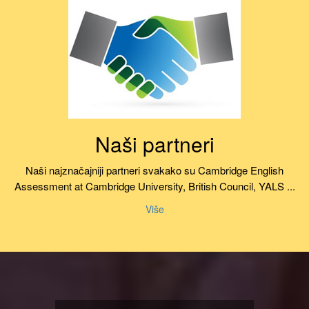
Naši partneri
Naši najznačajniji partneri svakako su Cambridge English
Assessment at Cambridge University, British Council, YALS ...
Više