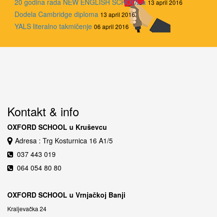
20 godina rada NEW ENGLISH SCHOOL-a
13 april 2016
Dodela Cambridge diploma
13 april 2016
YALS literalno takmičenje
06 april 2016
Kontakt & info
OXFORD SCHOOL u Kruševcu
Adresa : Trg Kosturnica 16 A1/5
037 443 019
064 054 80 80
OXFORD SCHOOL u Vrnjačkoj Banji
Kraljevačka 24