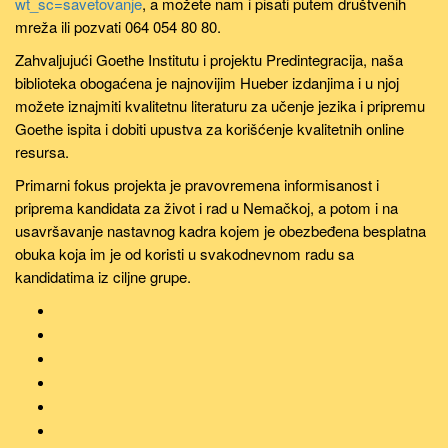
wt_sc=savetovanje
, a možete nam i pisati putem društvenih
mreža ili pozvati 064 054 80 80.
Zahvaljujući Goethe Institutu i projektu Predintegracija, naša
biblioteka obogaćena je najnovijim Hueber izdanjima i u njoj
možete iznajmiti kvalitetnu literaturu za učenje jezika i pripremu
Goethe ispita i dobiti upustva za korišćenje kvalitetnih online
resursa.
Primarni fokus projekta je pravovremena informisanost i
priprema kandidata za život i rad u Nemačkoj, a potom i na
usavršavanje nastavnog kadra kojem je obezbeđena besplatna
obuka koja im je od koristi u svakodnevnom radu sa
kandidatima iz ciljne grupe.