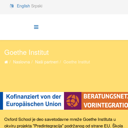
English
Srpski
Goethe Institut
Naslovna
Naši partneri
Goethe Institut
Oxford School je deo savetodavne mreže Goethe Instituta u
okviru projekta "Predintegracija" podržanog od strane EU. Škola