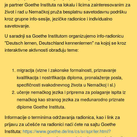
je partner Goethe Instituta na lokalu i licima zainteresovanim za
život i rad u Nemačkoj pruža besplatnu savetodavnu podršku
kroz grupne info-sesije, jezičke radionice i individualno
savetovanje.
U saradnji sa Goethe Institutom organizujemo info-radionicu
"Deutsch lernen, Deutschland kennenlernen" na kojoj se kroz
interaktivne aktivnosti obrađuju teme:
migracija (vizne i zakonske formalnosti, priznavanje
kvalifikacija i nostrifikacija diploma, pronalaženje posla,
specifičnosti svakodnevnog života u Nemačkoj i sl.)
učenje nemačkog jezika i priprema za polaganje ispita iz
nemačkog kao stranog jezika za međunarodno priznate
diplome Goethe Instituta.
Informacije o terminima održavanja radionica, kao i link za
prijavu za učešće na radionici naći ćete na sajtu Goethe
Instituta:
https://www.goethe.de/ins/cs/sr/spr/ler.html?