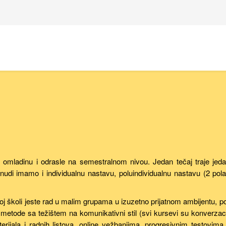
a omladinu i odrasle na semestralnom nivou. Jedan tečaj traje je
nudi imamo i individualnu nastavu, poluindividualnu nastavu (2 pol
šoj školi jeste rad u malim grupama u izuzetno prijatnom ambijentu, 
metode sa težištem na komunikativni stil (svi kursevi su konverzacij
ijala i radnih listova, online vežbanjima, progresivnim testovim