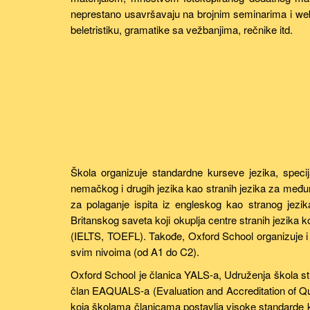
neprestano usavršavaju na brojnim seminarima i webin
beletristiku, gramatike sa vežbanjima, rečnike itd.
Škola organizuje standardne kurseve jezika, specij
nemačkog i drugih jezika kao stranih jezika za međun
za polaganje ispita iz engleskog kao stranog je
Britanskog saveta koji okuplja centre stranih jezika 
(IELTS, TOEFL). Takođe, Oxford School organizuje i 
svim nivoima (od A1 do C2).
Oxford School je članica YALS-a, Udruženja škola st
član EAQUALS-a (Evaluation and Accreditation of Qua
koja školama članicama postavlja visoke standarde koj