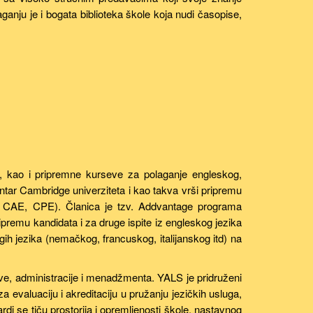
anju je i bogata biblioteka škole koja nudi časopise,
.), kao i pripremne kurseve za polaganje engleskog,
ntar Cambridge univerziteta i kao takva vrši pripremu
, CAE, CPE). Članica je tzv. Addvantage programa
ipremu kandidata i za druge ispite iz engleskog jezika
h jezika (nemačkog, francuskog, italijanskog itd) na
ve, administracije i menadžmenta. YALS je pridruženi
valuaciju i akreditaciju u pružanju jezičkih usluga,
di se tiču prostorija i opremljenosti škole, nastavnog