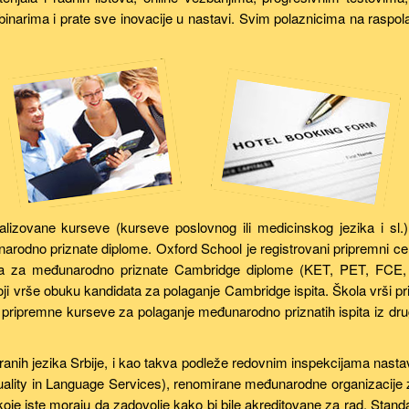
arima i prate sve inovacije u nastavi. Svim polaznicima na raspolag
alizovane kurseve (kurseve poslovnog ili medicinskog jezika i sl
arodno priznate diplome. Oxford School je registrovani pripremni ce
zika za međunarodno priznate Cambridge diplome (KET, PET, FCE
koji vrše obuku kandidata za polaganje Cambridge ispita. Škola vrši pr
pripremne kurseve za polaganje međunarodno priznatih ispita iz drugi
ranih jezika Srbije, i kao takva podleže redovnim inspekcijama nasta
lity in Language Services), renomirane međunarodne organizacije za e
e iste moraju da zadovolje kako bi bile akreditovane za rad. Standar