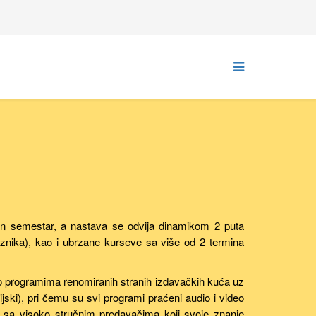
dan semestar, a nastava se odvija dinamikom 2 puta
aznika), kao i ubrzane kurseve sa više od 2 termina
po programima renomiranih stranih izdavačkih kuća uz
ski), pri čemu su svi programi praćeni audio i video
a, sa visoko stručnim predavačima koji svoje znanje