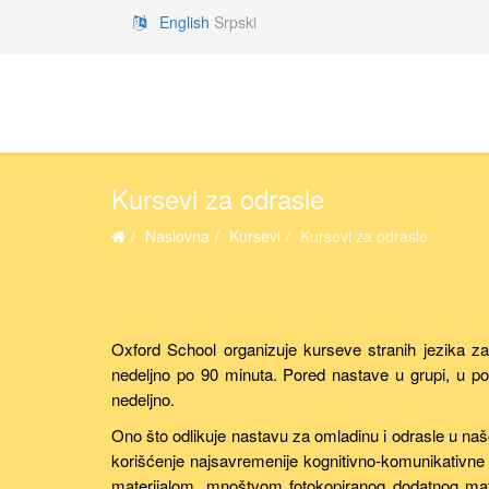
English
Srpski
Kursevi za odrasle
Naslovna
Kursevi
Kursevi za odrasle
Oxford School organizuje kurseve stranih jezika z
nedeljno po 90 minuta. Pored nastave u grupi, u po
nedeljno.
Ono što odlikuje nastavu za omladinu i odrasle u na
korišćenje najsavremenije kognitivno-komunikativne 
materijalom, mnoštvom fotokopiranog dodatnog mater