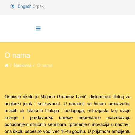
English
Srpski
O nama
Naslovna
O nama
Osnivač škole je Mirjana Grandov Lacić, diplomirani filolog za
engleski jezik i književnost. U saradnji sa timom predavača,
mladih ali iskusnih filologa i pedagoga, entuzijasta koji svoje
znanje i predavačko umeće neprestano usavršavaju
pohađanjem stručnih seminara i praćenjem inovacija u nastavi,
ona školu uspešno vodi već 15-tu godinu. U prijatnom ambijentu