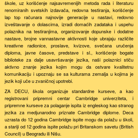
škole, uz korišćenje najsavremenijih metoda rada i literaturu
renomiranih svetskih izdavača, redovna testiranja, korišćenje
lap top računara najnovije generacije u nastavi, redovno
izveštavanje o dolascima, izradi domaćih zadataka i uspehu
polaznika na testiranjima, organizovanje dopunske i dodatne
nastave, brojne vannastavne aktivnosti koje ubrajaju različite
kreativne radionice, proslave, kvizove, svečana uručenja
diploma, javne časove, predstave i sl., korišćenje bogate
biblioteke za dalje usavršavanje jezika, naši polaznici stiču
aktivno znanje jezika kojim mogu da ostvare kvalitetnu
komunikaciju i upoznaju se sa kulturama zemalja u kojima je
jezik koji uče u zvaničnoj upotrebi.
ZA DECU, škola organizuje standardne kurseve, a kao
registrovani pripremni centar Cambridge univerziteta, i
pripremne kurseve za polaganje ispita iz engleskog kao stranog
jezika za medjunarodno priznate Cambridge diplome. Deca
uzrasta do 12 godina Cambridge ispite mogu da polažu u školi,
a stariji od 12 godina ispite polažu pri Britanskom savetu (British
Council) u Beogradu ili Nišu.