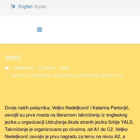
English
Srpski
Vesti
Naslovna
O nama
Vesti
Literarno takmičenje Udruženja jezičkih škola Srbije 2016
Dvoje naših polaznika, Veljko Nedeljković i Katarina Partonjić,
osvojili su prva mesta na literarnom takmičenju iz engleskog
jezika u organizaciji Udruženja škola stranih jezika Srbije YALS.
Takmičenje je organizovano po nivoima, od A1 do C2. Veljko
Nedeljković osvojio je prvu nagradu za temu na nivou A2, a