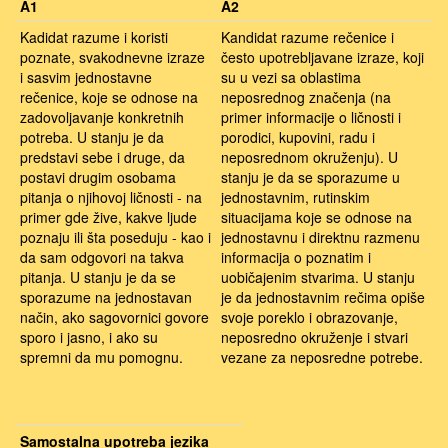
A1
A2
Kadidat razume i koristi
Kandidat razume rečenice i
poznate, svakodnevne izraze
često upotrebljavane izraze, koji
i sasvim jednostavne
su u vezi sa oblastima
rečenice, koje se odnose na
neposrednog značenja (na
zadovoljavanje konkretnih
primer informacije o ličnosti i
potreba. U stanju je da
porodici, kupovini, radu i
predstavi sebe i druge, da
neposrednom okruženju). U
postavi drugim osobama
stanju je da se sporazume u
pitanja o njihovoj ličnosti - na
jednostavnim, rutinskim
primer gde žive, kakve ljude
situacijama koje se odnose na
poznaju ili šta poseduju - kao i
jednostavnu i direktnu razmenu
da sam odgovori na takva
informacija o poznatim i
pitanja. U stanju je da se
uobičajenim stvarima. U stanju
sporazume na jednostavan
je da jednostavnim rečima opiše
način, ako sagovornici govore
svoje poreklo i obrazovanje,
sporo i jasno, i ako su
neposredno okruženje i stvari
spremni da mu pomognu.
vezane za neposredne potrebe.
Samostalna upotreba jezika