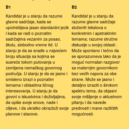
B1
B2
Kandidat je u stanju da razume
Kandidat je u stanju da
glavne sadržaje, kada se
razume glavne sadržaje
upotrebljava jasan standardni jezik
složenih tekstova o
i kada se radi o poznatim
konkretnim i apstraktnim
sadržajima vezanim za posao,
temama; razume stručne
školu, slobodno vreme itd. U
diskusije u svojoj oblasti .
stanju je da se snađe u najvećem
Može spontano i tečno da
broju situacija sa kojima se
se sporazumeva tako da je
susreće tokom putovanja u
moguć normalan razgovor
zemljama nemačkog govornog
sa maternjim govornikom
područja. U stanju je da se jasno i
bez većih napora za obe
smisleno izrazi o poznatim
strane. Može se jasno i
temama i oblastima ličnog
detaljno izraziti o širokom
interesovanja. U stanju je da
spektru tema, da objasni
govori o iskustvima i doživljajima,
svoje mišljenje o aktuelnom
da opiše svoje snove, nade i
pitanju i da navede
ciljeve, i da ukratko obrazloži svoje
prednosti i mane različitih
planove i stavove.
mogućnosti.