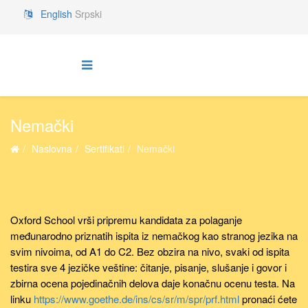
English
Srpski
Nemački
Naslovna
Sertifikati
Nemački
Oxford School vrši pripremu kandidata za polaganje
međunarodno priznatih ispita iz nemačkog kao stranog jezika na
svim nivoima, od A1 do C2. Bez obzira na nivo, svaki od ispita
testira sve 4 jezičke veštine: čitanje, pisanje, slušanje i govor i
zbirna ocena pojedinačnih delova daje konačnu ocenu testa. Na
linku
https://www.goethe.de/ins/cs/sr/m/spr/prf.html
pronaći ćete