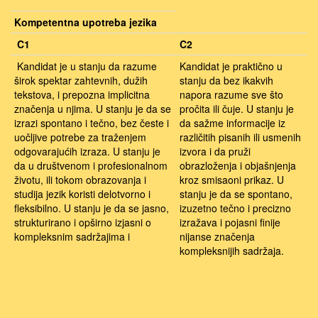
Kompetentna upotreba jezika
C1
C2
Kandidat je u stanju da razume
Kandidat je praktično u
širok spektar zahtevnih, dužih
stanju da bez ikakvih
tekstova, i prepozna implicitna
napora razume sve što
značenja u njima. U stanju je da se
pročita ili čuje. U stanju je
izrazi spontano i tečno, bez česte i
da sažme informacije iz
uočljive potrebe za traženjem
različitih pisanih ili usmenih
odgovarajućih izraza. U stanju je
izvora i da pruži
da u društvenom i profesionalnom
obrazloženja i objašnjenja
životu, ili tokom obrazovanja i
kroz smisaoni prikaz. U
studija jezik koristi delotvorno i
stanju je da se spontano,
fleksibilno. U stanju je da se jasno,
izuzetno tečno i precizno
strukturirano i opširno izjasni o
izražava i pojasni finije
kompleksnim sadržajima i
nijanse značenja
kompleksnijih sadržaja.