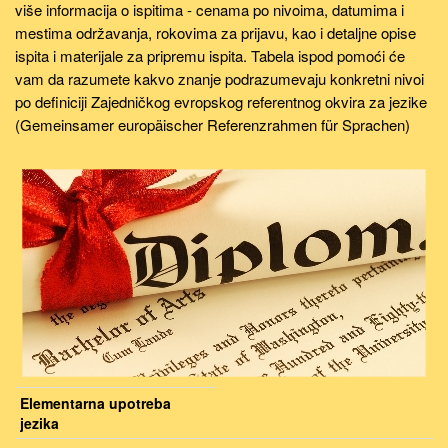
više informacija o ispitima - cenama po nivoima, datumima i
mestima održavanja, rokovima za prijavu, kao i detaljne opise
ispita i materijale za pripremu ispita. Tabela ispod pomoći će
vam da razumete kakvo znanje podrazumevaju konkretni nivoi
po definiciji Zajedničkog evropskog referentnog okvira za jezike
(Gemeinsamer europäischer Referenzrahmen für Sprachen)
Elementarna upotreba
jezika