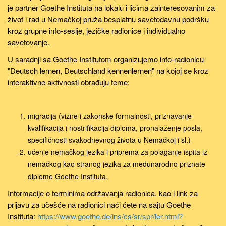
je partner Goethe Instituta na lokalu i licima zainteresovanim za
život i rad u Nemačkoj pruža besplatnu savetodavnu podršku
kroz grupne info-sesije, jezičke radionice i individualno
savetovanje.
U saradnji sa Goethe Institutom organizujemo info-radionicu
"Deutsch lernen, Deutschland kennenlernen" na kojoj se kroz
interaktivne aktivnosti obrađuju teme:
migracija (vizne i zakonske formalnosti, priznavanje
kvalifikacija i nostrifikacija diploma, pronalaženje posla,
specifičnosti svakodnevnog života u Nemačkoj i sl.)
učenje nemačkog jezika i priprema za polaganje ispita iz
nemačkog kao stranog jezika za međunarodno priznate
diplome Goethe Instituta.
Informacije o terminima održavanja radionica, kao i link za
prijavu za učešće na radionici naći ćete na sajtu Goethe
Instituta:
https://www.goethe.de/ins/cs/sr/spr/ler.html?