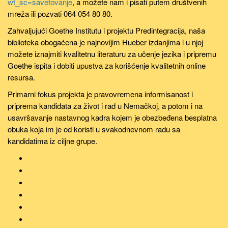
wt_sc=savetovanje
, a možete nam i pisati putem društvenih
mreža ili pozvati 064 054 80 80.
Zahvaljujući Goethe Institutu i projektu Predintegracija, naša
biblioteka obogaćena je najnovijim Hueber izdanjima i u njoj
možete iznajmiti kvalitetnu literaturu za učenje jezika i pripremu
Goethe ispita i dobiti upustva za korišćenje kvalitetnih online
resursa.
Primarni fokus projekta je pravovremena informisanost i
priprema kandidata za život i rad u Nemačkoj, a potom i na
usavršavanje nastavnog kadra kojem je obezbeđena besplatna
obuka koja im je od koristi u svakodnevnom radu sa
kandidatima iz ciljne grupe.