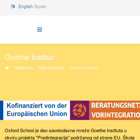
English
Srpski
Goethe Institut
Naslovna
Naši partneri
Goethe Institut
Oxford School je deo savetodavne mreže Goethe Instituta u
okviru projekta "Predintegracija" podržanog od strane EU. Škola