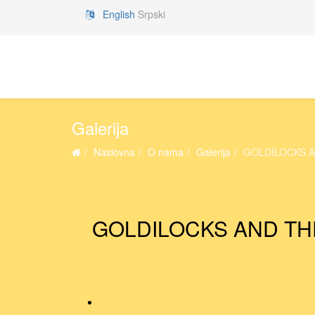
English
Srpski
Galerija
Naslovna
O nama
Galerija
GOLDILOCKS AN
GOLDILOCKS AND THE